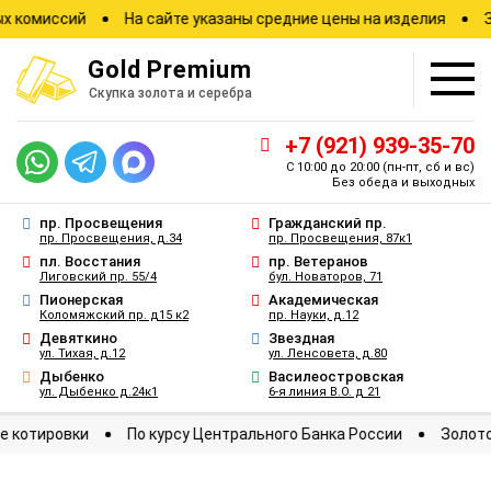
иссий
На сайте указаны средние цены на изделия
Зафикс
Gold
Premium
Скупка золота и серебра
+7 (921) 939-35-70
С 10:00 до 20:00
(пн-пт, сб и вс)
Без обеда и выходных
пр. Просвещения
Гражданский пр.
пр. Просвещения, д.34
пр. Просвещения, 87к1
пл. Восстания
пр. Ветеранов
Лиговский пр. 55/4
бул. Новаторов, 71
Пионерская
Академическая
Коломяжский пр. д15 к2
пр. Науки, д.12
Девяткино
Звездная
ул. Тихая, д.12
ул. Ленсовета, д.80
Дыбенко
Василеостровская
ул. Дыбенко д.24к1
6-я линия В.О. д 21
иржевые котировки
По курсу Центрального Банка России