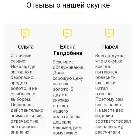
Отзывы о нашей скупке
Ольга
Елена
Павел
Галдобина
Отличный
Всегда думал,
сервис!
что в скупке
Вежливое
Искала, где
всегда
обслуживание.
выгодно и
пытаются
Дали
безопасно
обвесить,
хорошую цену
продать
слышал и
за наше
золото, и не
читал
золото. В
ошиблась с
отзывы.
других
выбором.
Поэтому сам
скупках
Персонал
все взвесил.
оценка
действительно
На месте вес
нашего
внимательный,
изделия
золота была
отвечают на
соответствовал
дешевле.
все вопросы,
заявленному,
Рекомендуем,
видна их
рассчитали
кому нужно