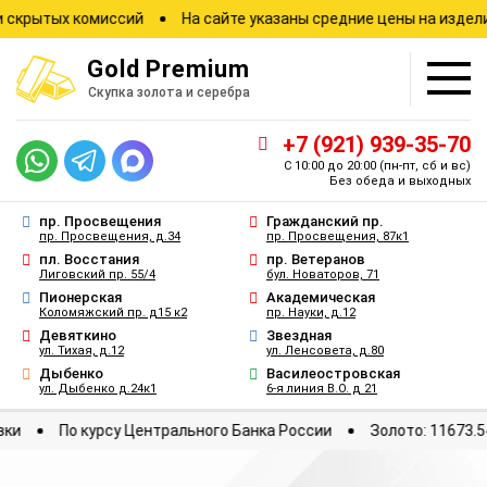
ытых комиссий
На сайте указаны средние цены на изделия
Gold
Premium
Скупка золота и серебра
+7 (921) 939-35-70
С 10:00 до 20:00
(пн-пт, сб и вс)
Без обеда и выходных
пр. Просвещения
Гражданский пр.
пр. Просвещения, д.34
пр. Просвещения, 87к1
пл. Восстания
пр. Ветеранов
Лиговский пр. 55/4
бул. Новаторов, 71
Пионерская
Академическая
Коломяжский пр. д15 к2
пр. Науки, д.12
Девяткино
Звездная
ул. Тихая, д.12
ул. Ленсовета, д.80
Дыбенко
Василеостровская
ул. Дыбенко д.24к1
6-я линия В.О. д 21
отировки
По курсу Центрального Банка России
Золото: 11