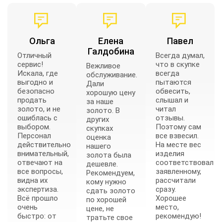
Ольга
Елена
Павел
Галдобина
Отличный
Всегда думал,
сервис!
что в скупке
Вежливое
Искала, где
всегда
обслуживание.
выгодно и
пытаются
Дали
безопасно
обвесить,
хорошую цену
продать
слышал и
за наше
золото, и не
читал
золото. В
ошиблась с
отзывы.
других
выбором.
Поэтому сам
скупках
Персонал
все взвесил.
оценка
действительно
На месте вес
нашего
внимательный,
изделия
золота была
отвечают на
соответствовал
дешевле.
все вопросы,
заявленному,
Рекомендуем,
видна их
рассчитали
кому нужно
экспертиза.
сразу.
сдать золото
Всё прошло
Хорошее
по хорошей
очень
место,
цене, не
быстро: от
рекомендую!
тратьте свое