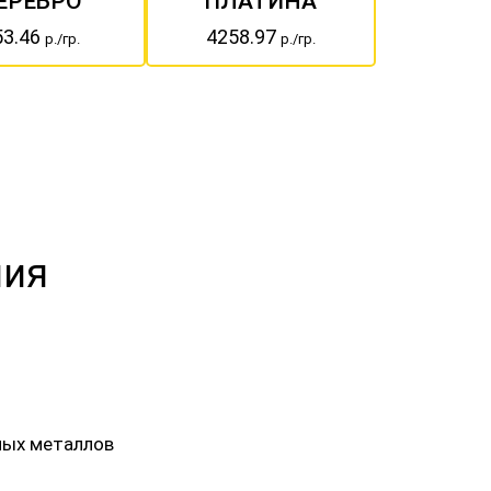
ЕРЕБРО
ПЛАТИНА
53.46
4258.97
р./гр.
р./гр.
ния
нных металлов