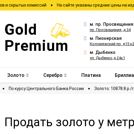
ытых комиссий
На сайте указаны средние цены на изделия
Gold
м.
пр. Просвещения
пр. Просвещения, д.34
м.
Пионерская
Premium
Коломяжский пр. д15 к
м.
Дыбенко
ул. Дыбенко д.24к1
Золото
Серебро
Платина
Брилли
отировки
По курсу Центрального Банка России
Золото: 10
Продать золото у мет