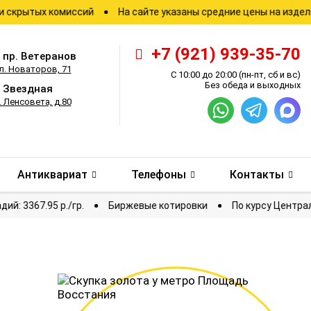
ых комиссий
На сайте указаны средние цены на изделия
З
+7 (921) 939-35-70
.
пр. Ветеранов
л. Новаторов, 71
С 10:00 до 20:00
(пн-пт, сб и вс)
Без обеда и выходных
.
Звездная
. Ленсовета, д.80
Антиквариат
Телефоны
Контакты
Палладий: 3367.95 р./гр.
Биржевые котировки
По кур