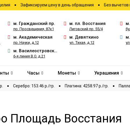
Зафиксируем цену в день обращения
Без вычетов и скрыт
м.
Гражданский пр.
м.
пл. Восстания
м
пр. Просвещения, 87к1
Лиговский пр. 55/4
бу
м.
Академическая
м.
Девяткино
м
2
пр. Науки, д.12
ул. Тихая, д.12
ул
м.
Василеостровская
6-я линия В.О. д 21
анты
Часы
Монеты
Украшения
878.8 р./гр.
Серебро: 153.46 р./гр.
Платина: 4258.97 р./гр.
ро Площадь Восстания