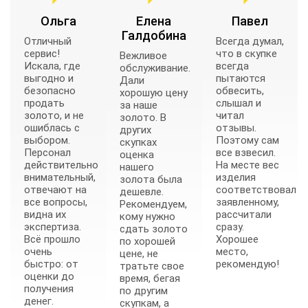
Ольга
Елена
Павел
Галдобина
Отличный
Всегда думал,
сервис!
что в скупке
Вежливое
Искала, где
всегда
обслуживание.
выгодно и
пытаются
Дали
безопасно
обвесить,
хорошую цену
продать
слышал и
за наше
золото, и не
читал
золото. В
ошиблась с
отзывы.
других
выбором.
Поэтому сам
скупках
Персонал
все взвесил.
оценка
действительно
На месте вес
нашего
внимательный,
изделия
золота была
отвечают на
соответствовал
дешевле.
все вопросы,
заявленному,
Рекомендуем,
видна их
рассчитали
кому нужно
экспертиза.
сразу.
сдать золото
Всё прошло
Хорошее
по хорошей
очень
место,
цене, не
быстро: от
рекомендую!
тратьте свое
оценки до
время, бегая
получения
по другим
денег.
скупкам, а