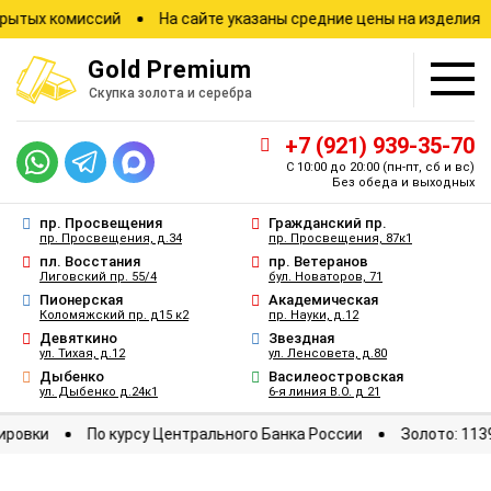
х комиссий
На сайте указаны средние цены на изделия
З
Gold
Premium
Скупка золота и серебра
+7 (921) 939-35-70
С 10:00 до 20:00
(пн-пт, сб и вс)
Без обеда и выходных
пр. Просвещения
Гражданский пр.
пр. Просвещения, д.34
пр. Просвещения, 87к1
пл. Восстания
пр. Ветеранов
Лиговский пр. 55/4
бул. Новаторов, 71
Пионерская
Академическая
Коломяжский пр. д15 к2
пр. Науки, д.12
Девяткино
Звездная
ул. Тихая, д.12
ул. Ленсовета, д.80
Дыбенко
Василеостровская
ул. Дыбенко д.24к1
6-я линия В.О. д 21
ые котировки
По курсу Центрального Банка России
Золот