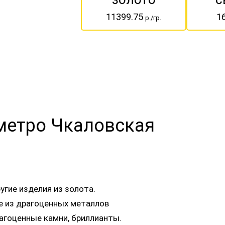
ЗОЛОТО
С
11399.75
1
р./гр.
 метро Чкаловская
угие изделия из золота.
ые из драгоценных металлов
агоценные камни, бриллианты.