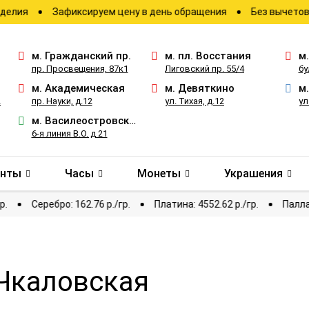
Зафиксируем цену в день обращения
Без вычетов и скрыт
м.
Гражданский пр.
м.
пл. Восстания
м
пр. Просвещения, 87к1
Лиговский пр. 55/4
бу
м.
Академическая
м.
Девяткино
м
2
пр. Науки, д.12
ул. Тихая, д.12
ул
м.
Василеостровская
6-я линия В.О. д 21
анты
Часы
Монеты
Украшения
399.75 р./гр.
Серебро: 162.76 р./гр.
Платина: 4552.62 р./гр.
 Чкаловская