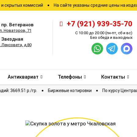
ых комиссий
На сайте указаны средние цены на изделия
+7 (921) 939-35-70
.
пр. Ветеранов
л. Новаторов, 71
С 10:00 до 20:00
(пн-пт, сб и вс)
Без обеда и выходных
.
Звездная
. Ленсовета, д.80
Антиквариат
Телефоны
Контакты
Палладий: 3669.51 р./гр.
Биржевые котировки
По ку