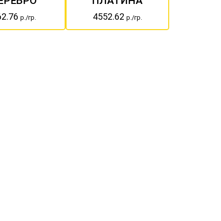
ЕРЕБРО
ПЛАТИНА
62.76
4552.62
р./гр.
р./гр.