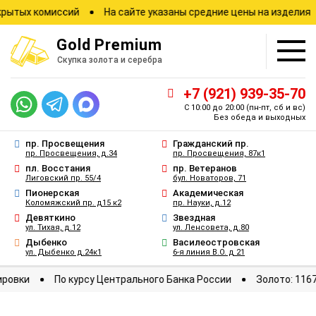
х комиссий
На сайте указаны средние цены на изделия
З
Gold
Premium
Скупка золота и серебра
+7 (921) 939-35-70
С 10:00 до 20:00
(пн-пт, сб и вс)
Без обеда и выходных
пр. Просвещения
Гражданский пр.
пр. Просвещения, д.34
пр. Просвещения, 87к1
пл. Восстания
пр. Ветеранов
Лиговский пр. 55/4
бул. Новаторов, 71
Пионерская
Академическая
Коломяжский пр. д15 к2
пр. Науки, д.12
Девяткино
Звездная
ул. Тихая, д.12
ул. Ленсовета, д.80
Дыбенко
Василеостровская
ул. Дыбенко д.24к1
6-я линия В.О. д 21
ые котировки
По курсу Центрального Банка России
Золото