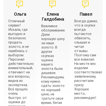
Ольга
Елена
Павел
Галдобина
Отличный
Всегда думал,
сервис!
что в скупке
Вежливое
Искала, где
всегда
обслуживание.
выгодно и
пытаются
Дали
безопасно
обвесить,
хорошую цену
продать
слышал и
за наше
золото, и не
читал
золото. В
ошиблась с
отзывы.
других
выбором.
Поэтому сам
скупках
Персонал
все взвесил.
оценка
действительно
На месте вес
нашего
внимательный,
изделия
золота была
отвечают на
соответствовал
дешевле.
все вопросы,
заявленному,
Рекомендуем,
видна их
рассчитали
кому нужно
экспертиза.
сразу.
сдать золото
Всё прошло
Хорошее
по хорошей
очень
место,
цене, не
быстро: от
рекомендую!
тратьте свое
оценки до
время, бегая