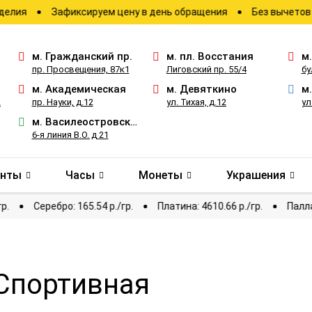
Зафиксируем цену в день обращения
Без вычетов и скрыт
м.
Гражданский пр.
м.
пл. Восстания
м
пр. Просвещения, 87к1
Лиговский пр. 55/4
бу
м.
Академическая
м.
Девяткино
м
2
пр. Науки, д.12
ул. Тихая, д.12
ул
м.
Василеостровская
6-я линия В.О. д 21
анты
Часы
Монеты
Украшения
73.54 р./гр.
Серебро: 165.54 р./гр.
Платина: 4610.66 р./гр.
 Спортивная