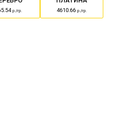
ЕРЕБРО
ПЛАТИНА
65.54
4610.66
р./гр.
р./гр.