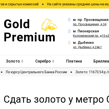
рытых комиссий
На сайте указаны средние цены на изделия
Gold
м.
пр. Просвещения
пр. Просвещения, д.34
м.
Пионерская
Premium
Коломяжский пр. д15 к
м.
Дыбенко
ул. Дыбенко д.24к1
Золото
Серебро
Платина
Брилли
тировки
По курсу Центрального Банка России
Золото: 116
Сдать золото у метро