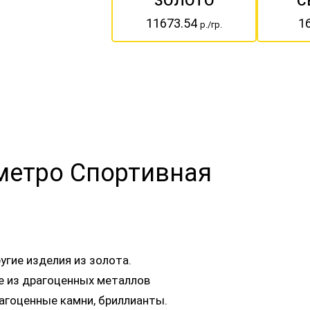
ЗОЛОТО
С
11673.54
1
р./гр.
 метро Спортивная
угие изделия из золота.
ые из драгоценных металлов
агоценные камни, бриллианты.