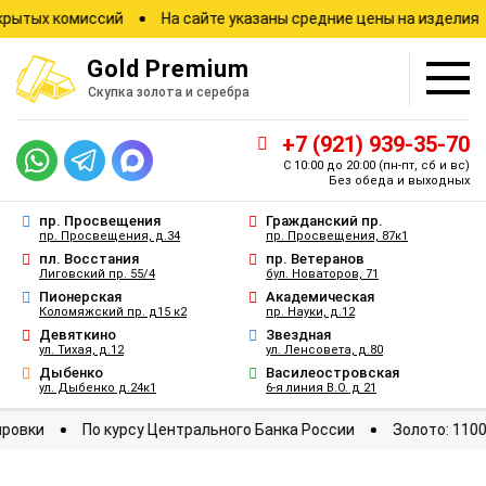
ых комиссий
На сайте указаны средние цены на изделия
З
Gold
Premium
Скупка золота и серебра
+7 (921) 939-35-70
С 10:00 до 20:00
(пн-пт, сб и вс)
Без обеда и выходных
пр. Просвещения
Гражданский пр.
пр. Просвещения, д.34
пр. Просвещения, 87к1
пл. Восстания
пр. Ветеранов
Лиговский пр. 55/4
бул. Новаторов, 71
Пионерская
Академическая
Коломяжский пр. д15 к2
пр. Науки, д.12
Девяткино
Звездная
ул. Тихая, д.12
ул. Ленсовета, д.80
Дыбенко
Василеостровская
ул. Дыбенко д.24к1
6-я линия В.О. д 21
е котировки
По курсу Центрального Банка России
Золото