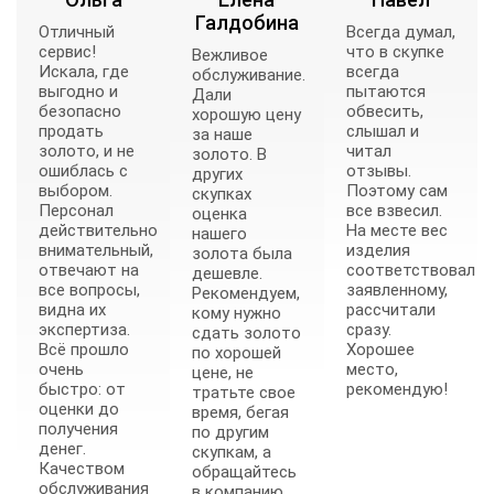
Галдобина
Отличный
Всегда думал,
сервис!
что в скупке
Вежливое
Искала, где
всегда
обслуживание.
выгодно и
пытаются
Дали
безопасно
обвесить,
хорошую цену
продать
слышал и
за наше
золото, и не
читал
золото. В
ошиблась с
отзывы.
других
выбором.
Поэтому сам
скупках
Персонал
все взвесил.
оценка
действительно
На месте вес
нашего
внимательный,
изделия
золота была
отвечают на
соответствовал
дешевле.
все вопросы,
заявленному,
Рекомендуем,
видна их
рассчитали
кому нужно
экспертиза.
сразу.
сдать золото
Всё прошло
Хорошее
по хорошей
очень
место,
цене, не
быстро: от
рекомендую!
тратьте свое
оценки до
время, бегая
получения
по другим
денег.
скупкам, а
Качеством
обращайтесь
обслуживания
в компанию