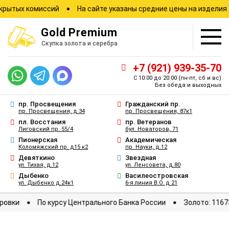
ых комиссий
На сайте указаны средние цены на изделия
Gold
Premium
Скупка золота и серебра
+7 (921) 939-35-70
С 10:00 до 20:00
(пн-пт, сб и вс)
Без обеда и выходных
пр. Просвещения
Гражданский пр.
пр. Просвещения, д.34
пр. Просвещения, 87к1
пл. Восстания
пр. Ветеранов
Лиговский пр. 55/4
бул. Новаторов, 71
Пионерская
Академическая
Коломяжский пр. д15 к2
пр. Науки, д.12
Девяткино
Звездная
ул. Тихая, д.12
ул. Ленсовета, д.80
Дыбенко
Василеостровская
ул. Дыбенко д.24к1
6-я линия В.О. д 21
е котировки
По курсу Центрального Банка России
Золото: