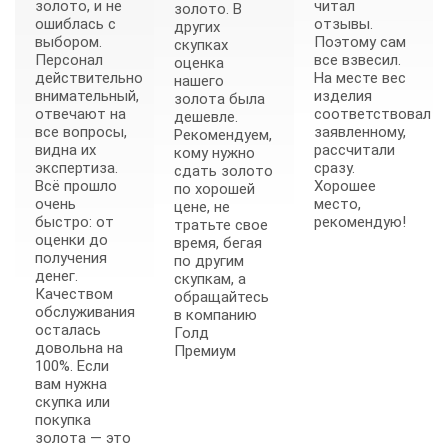
золото, и не
читал
золото. В
ошиблась с
отзывы.
других
выбором.
Поэтому сам
скупках
Персонал
все взвесил.
оценка
действительно
На месте вес
нашего
внимательный,
изделия
золота была
отвечают на
соответствовал
дешевле.
все вопросы,
заявленному,
Рекомендуем,
видна их
рассчитали
кому нужно
экспертиза.
сразу.
сдать золото
Всё прошло
Хорошее
по хорошей
очень
место,
цене, не
быстро: от
рекомендую!
тратьте свое
оценки до
время, бегая
получения
по другим
денег.
скупкам, а
Качеством
обращайтесь
обслуживания
в компанию
осталась
Голд
довольна на
Премиум
100%. Если
вам нужна
скупка или
покупка
золота — это