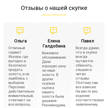
Отзывы о нашей скупке
Ольга
Елена
Павел
Галдобина
Отличный
Всегда думал,
сервис!
что в скупке
Вежливое
Искала, где
всегда
обслуживание.
выгодно и
пытаются
Дали
безопасно
обвесить,
хорошую цену
продать
слышал и
за наше
золото, и не
читал
золото. В
ошиблась с
отзывы.
других
выбором.
Поэтому сам
скупках
Персонал
все взвесил.
оценка
действительно
На месте вес
нашего
внимательный,
изделия
золота была
отвечают на
соответствовал
дешевле.
все вопросы,
заявленному,
Рекомендуем,