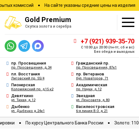
 комиссий
На сайте указаны средние цены на изделия
За
Gold
Premium
Скупка золота и серебра
+7 (921) 939-35-70
С 10:00 до 20:00
(пн-пт, сб и вс)
Без обеда и выходных
пр. Просвещения
Гражданский пр.
пр. Просвещения, д.34
пр. Просвещения, 87к1
пл. Восстания
пр. Ветеранов
Лиговский пр. 55/4
бул. Новаторов, 71
Пионерская
Академическая
Коломяжский пр. д15 к2
пр. Науки, д.12
Девяткино
Звездная
ул. Тихая, д.12
ул. Ленсовета, д.80
Дыбенко
Василеостровская
ул. Дыбенко д.24к1
6-я линия В.О. д 21
ые котировки
По курсу Центрального Банка России
Золо