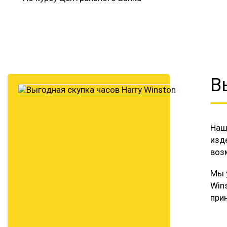
В
Наш
изд
воз
Мы 
Win
при