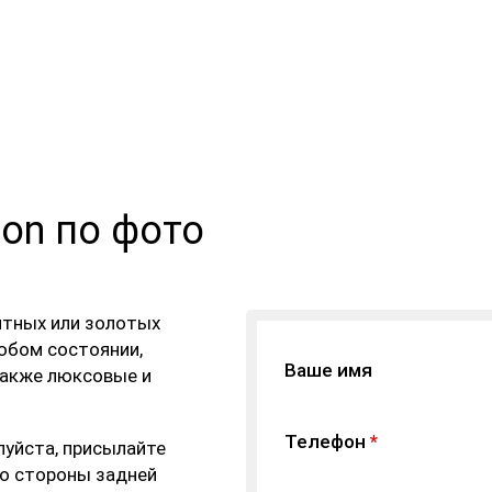
ton по фото
итных или золотых
юбом состоянии,
Ваше имя
также люксовые и
Телефон
*
луйста, присылайте
со стороны задней