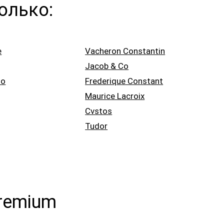
олько:
e
Vacheron Constantin
Jacob & Co
no
Frederique Constant
Maurice Lacroix
Cvstos
Tudor
Premium