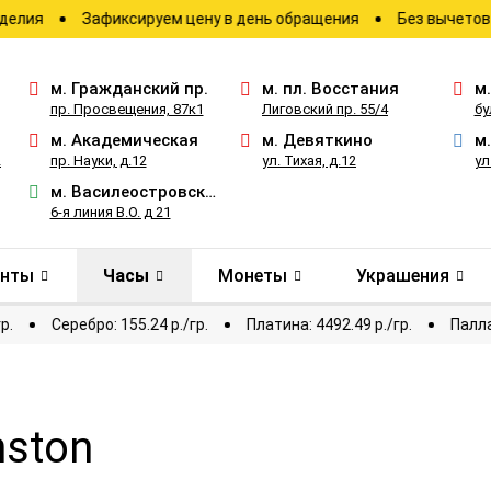
Зафиксируем цену в день обращения
Без вычетов и скры
м.
Гражданский пр.
м.
пл. Восстания
м
пр. Просвещения, 87к1
Лиговский пр. 55/4
бу
м.
Академическая
м.
Девяткино
м
2
пр. Науки, д.12
ул. Тихая, д.12
ул
м.
Василеостровская
6-я линия В.О. д 21
анты
Часы
Монеты
Украшения
03.01 р./гр.
Серебро: 155.24 р./гр.
Платина: 4492.49 р./гр.
nston