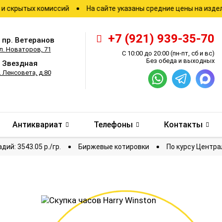
тых комиссий
На сайте указаны средние цены на изделия
+7 (921) 939-35-70
.
пр. Ветеранов
л. Новаторов, 71
С 10:00 до 20:00
(пн-пт, сб и вс)
Без обеда и выходных
.
Звездная
. Ленсовета, д.80
Антиквариат
Телефоны
Контакты
Палладий: 3543.05 р./гр.
Биржевые котировки
По кур