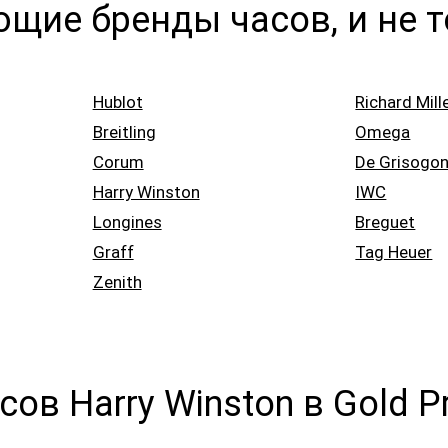
щие бренды часов, и не т
Hublot
Richard Mill
Breitling
Omega
Corum
De Grisogo
Harry Winston
IWC
Longines
Breguet
Graff
Tag Heuer
Zenith
ов Harry Winston в Gold 