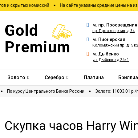
рытых комиссий
На сайте указаны средние цены на изделия
Gold
м.
пр. Просвещения
пр. Просвещения, д.34
м.
Пионерская
Premium
Коломяжский пр. д15 к
м.
Дыбенко
ул. Дыбенко д.24к1
Золото
Серебро
Платина
Брилли
тировки
По курсу Центрального Банка России
Золото: 110
Скупка часов Harry Wi