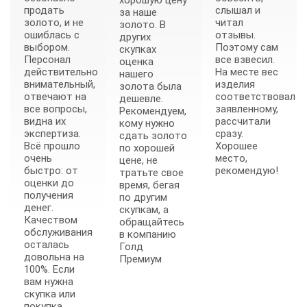
хорошую цену
продать
слышал и
за наше
золото, и не
читал
золото. В
ошиблась с
отзывы.
других
выбором.
Поэтому сам
скупках
Персонал
все взвесил.
оценка
действительно
На месте вес
нашего
внимательный,
изделия
золота была
отвечают на
соответствовал
дешевле.
все вопросы,
заявленному,
Рекомендуем,
видна их
рассчитали
кому нужно
экспертиза.
сразу.
сдать золото
Всё прошло
Хорошее
по хорошей
очень
место,
цене, не
быстро: от
рекомендую!
тратьте свое
оценки до
время, бегая
получения
по другим
денег.
скупкам, а
Качеством
обращайтесь
обслуживания
в компанию
осталась
Голд
довольна на
Премиум
100%. Если
вам нужна
скупка или
покупка