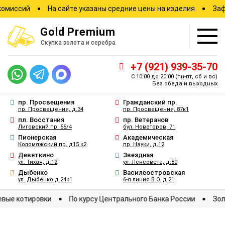
ий
На сайте указаны средние цены на изделия
Зафиксиру
Gold
Premium
Скупка золота и серебра
+7 (921) 939-35-70
С 10:00 до 20:00
(пн-пт, сб и вс)
Без обеда и выходных
пр. Просвещения
Гражданский пр.
пр. Просвещения, д.34
пр. Просвещения, 87к1
пл. Восстания
пр. Ветеранов
Лиговский пр. 55/4
бул. Новаторов, 71
Пионерская
Академическая
Коломяжский пр. д15 к2
пр. Науки, д.12
Девяткино
Звездная
ул. Тихая, д.12
ул. Ленсовета, д.80
Дыбенко
Василеостровская
ул. Дыбенко д.24к1
6-я линия В.О. д 21
Биржевые котировки
По курсу Центрального Банка России