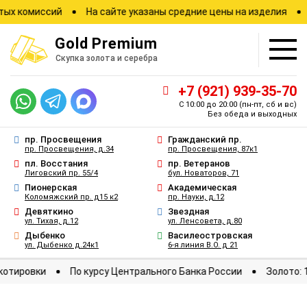
миссий
На сайте указаны средние цены на изделия
Зафикс
Gold
Premium
Скупка золота и серебра
+7 (921) 939-35-70
С 10:00 до 20:00
(пн-пт, сб и вс)
Без обеда и выходных
пр. Просвещения
Гражданский пр.
пр. Просвещения, д.34
пр. Просвещения, 87к1
пл. Восстания
пр. Ветеранов
Лиговский пр. 55/4
бул. Новаторов, 71
Пионерская
Академическая
Коломяжский пр. д15 к2
пр. Науки, д.12
Девяткино
Звездная
ул. Тихая, д.12
ул. Ленсовета, д.80
Дыбенко
Василеостровская
ул. Дыбенко д.24к1
6-я линия В.О. д 21
иржевые котировки
По курсу Центрального Банка России