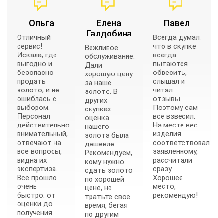
Ольга
Елена
Павел
Галдобина
Отличный
Всегда думал,
сервис!
что в скупке
Вежливое
Искала, где
всегда
обслуживание.
выгодно и
пытаются
Дали
безопасно
обвесить,
хорошую цену
продать
слышал и
за наше
золото, и не
читал
золото. В
ошиблась с
отзывы.
других
выбором.
Поэтому сам
скупках
Персонал
все взвесил.
оценка
действительно
На месте вес
нашего
внимательный,
изделия
золота была
отвечают на
соответствовал
дешевле.
все вопросы,
заявленному,
Рекомендуем,
видна их
рассчитали
кому нужно
экспертиза.
сразу.
сдать золото
Всё прошло
Хорошее
по хорошей
очень
место,
цене, не
быстро: от
рекомендую!
тратьте свое
оценки до
время, бегая
получения
по другим